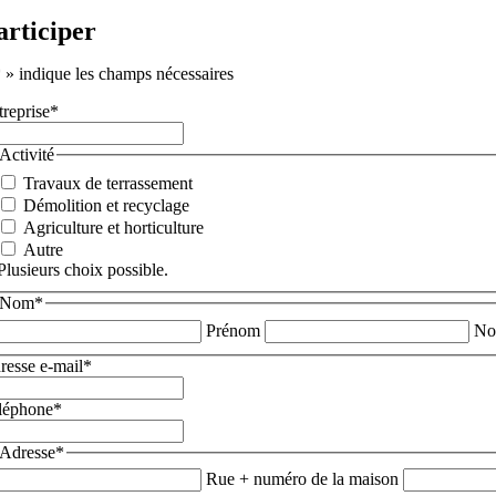
articiper
*
» indique les champs nécessaires
treprise
*
Activité
Travaux de terrassement
Démolition et recyclage
Agriculture et horticulture
Autre
Plusieurs choix possible.
Nom
*
Prénom
No
resse e-mail
*
léphone
*
Adresse
*
Rue + numéro de la maison