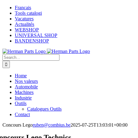
Skip
Français
to
Tools catalogi
content
Vacatures
Actualités
WEBSHOP
UNIVERSAL SHOP
BANDENSHOP
Search
for:
Home
Nos valeurs
Automobile
Machines
Industrie
Outils
Catalogues Outils
Contact
Concours Lego
ruben@combius.be
2025-07-25T13:03:01+00:00
oncours Lego Technics